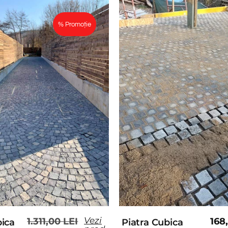
% Promoție
Vezi
1.311,00
LEI
168
bica
Piatra Cubica