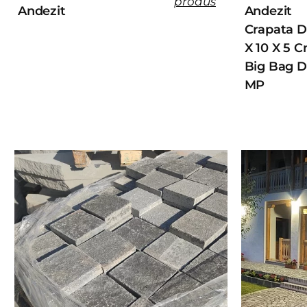
produs
Andezit
Andezit
Crapata D
X 10 X 5 C
Big Bag D
MP