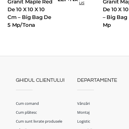
Granit Maple Red
Granit Ma
us
De 10 X 10 X 10
De 10 X 1
Cm – Big Bag De
– Big Bag
5 Mp/tona
Mp
GHIDUL CLIENTULUI
DEPARTAMENTE
Cum comand
Vânzări
Cum plătesc
Montaj
Cum sunt livrate produsele
Logistic