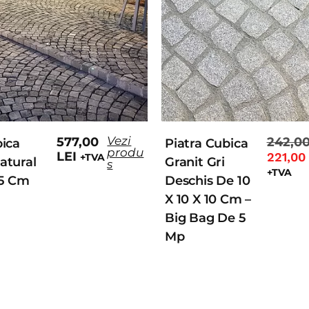
Vezi
577,00
242,0
bica
Piatra Cubica
produ
LEI
221,0
+TVA
atural
Granit Gri
s
+TVA
x5 Cm
Deschis De 10
X 10 X 10 Cm –
Big Bag De 5
Mp