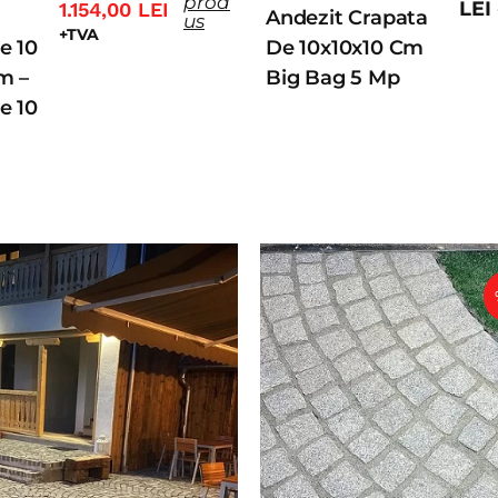
prod
LEI
1.154,00
LEI
Andezit Crapata
us
+TVA
e 10
De 10x10x10 Cm
m –
Big Bag 5 Mp
e 10