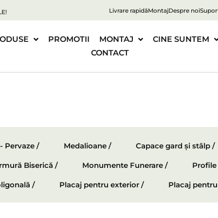
Livrare rapidă
Montaj
Despre noi
Supor
E!
ODUSE
PROMOTII
MONTAJ
CINE SUNTEM
CONTACT
 - Pervaze /
Medalioane /
Capace gard și stâlp /
mură Biserică /
Monumente Funerare /
Profil
ligonală /
Placaj pentru exterior /
Placaj pentru 