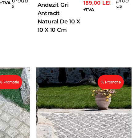
produ
prod
189,00
LEI
+TVA
Andezit Gri
s
us
+TVA
Antracit
Natural De 10 X
10 X 10 Cm
% Promoție
% Promoție