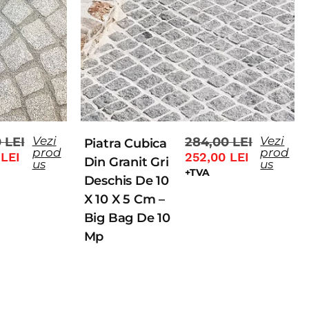
Vezi
Vezi
0
LEI
284,00
LEI
Piatra Cubica
prod
prod
0
LEI
252,00
LEI
Din Granit Gri
us
us
+TVA
Deschis De 10
X 10 X 5 Cm –
Big Bag De 10
Mp