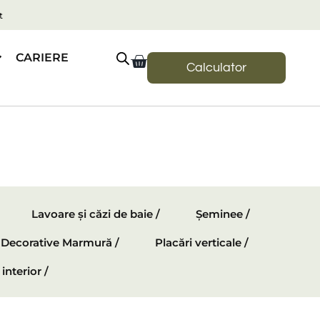
t
CARIERE
Calculator
Lavoare și căzi de baie /
Șeminee /
e Decorative Marmură /
Placări verticale /
interior /