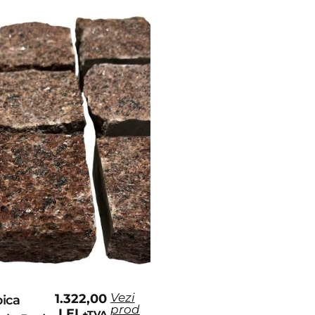
Vezi
1.322,00
bica
prod
LEI
+TVA