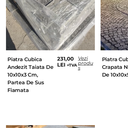
Vezi
231,00
Piatra Cubica
Piatra Cu
produ
LEI
+TVA
Andezit Taiata De
Crapata N
s
10x10x3 Cm,
De 10x10
Partea De Sus
Fiamata