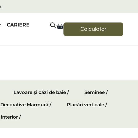
t
CARIERE
Calculator
Lavoare și căzi de baie /
Șeminee /
e Decorative Marmură /
Placări verticale /
interior /