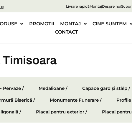
Livrare rapidă
Montaj
Despre noi
Supor
E!
ODUSE
PROMOTII
MONTAJ
CINE SUNTEM
CONTACT
a Timisoara
 - Pervaze /
Medalioane /
Capace gard și stâlp /
mură Biserică /
Monumente Funerare /
Profil
ligonală /
Placaj pentru exterior /
Placaj pentru 