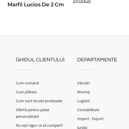
produs
Marfil Lucios De 2 Cm
GHIDUL CLIENTULUI
DEPARTAMENTE
Cum comand
Vânzări
Cum plătesc
Montaj
Cum sunt livrate produsele
Logistic
Ofertă pentru piese
Contabilitate
personalizate
Import - Export
Nu ești sigur ce să cumperi?
Juridic