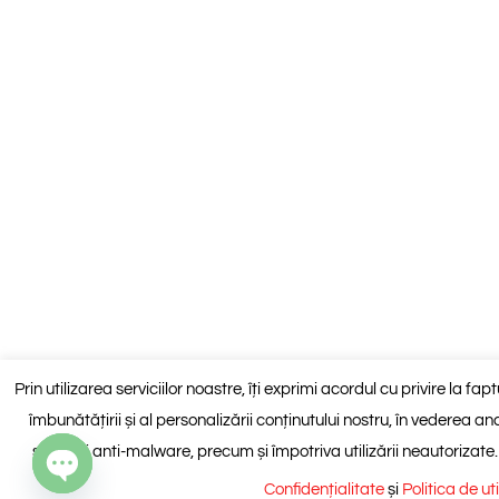
Prin utilizarea serviciilor noastre, îți exprimi acordul cu privire la fa
îmbunătățirii și al personalizării conținutului nostru, în vederea anali
spam și anti-malware, precum și împotriva utilizării neautorizate
Confidențialitate
și
Politica de ut