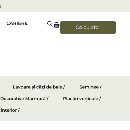
t
CARIERE
Calculator
Lavoare și căzi de baie /
Șeminee /
e Decorative Marmură /
Placări verticale /
interior /