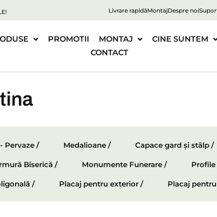
Livrare rapidă
Montaj
Despre noi
Supor
E!
ODUSE
PROMOTII
MONTAJ
CINE SUNTEM
CONTACT
tina
 - Pervaze /
Medalioane /
Capace gard și stâlp /
mură Biserică /
Monumente Funerare /
Profil
ligonală /
Placaj pentru exterior /
Placaj pentru 