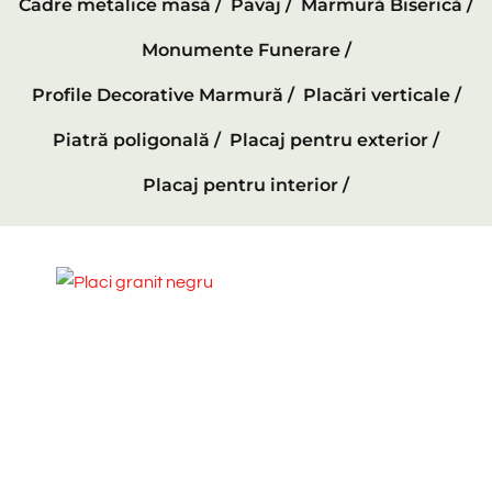
Cadre metalice masă /
Pavaj /
Marmură Biserică /
Monumente Funerare /
Profile Decorative Marmură /
Placări verticale /
Piatră poligonală /
Placaj pentru exterior /
Placaj pentru interior /