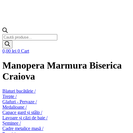
Products
search
0,00
lei
0
Cart
Manopera Marmura Biserica
Craiova
Blaturi bucătărie /
Trepte /
Glafuri - Pervaze /
Medalioane /
Capace gard și stâlp /
Lavoare și căzi de baie /
Șeminee /
Cadre metalice masă /