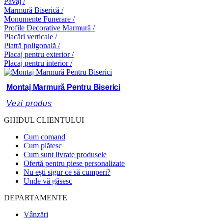
Pavaj /
Marmură Biserică /
Monumente Funerare /
Profile Decorative Marmură /
Placări verticale /
Piatră poligonală /
Placaj pentru exterior /
Placaj pentru interior /
Montaj Marmură Pentru Biserici
Vezi produs
GHIDUL CLIENTULUI
Cum comand
Cum plătesc
Cum sunt livrate produsele
Ofertă pentru piese personalizate
Nu ești sigur ce să cumperi?
Unde vă găsesc
DEPARTAMENTE
Vânzări