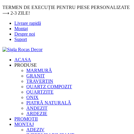
Sari
TERMEN DE EXECUȚIE PENTRU PIESE PERSONALIZATE
la
⟶ 2-3 ZILE!
conținut
Livrare rapidă
Montaj
Despre noi
Suport
ACASA
PRODUSE
MARMURĂ
GRANIT
TRAVERTIN
QUARTZ COMPOZIT
QUARTZITE
ONIX
PIATRĂ NATURALĂ
ANDEZIT
ARDEZIE
PROMOTII
MONTAJ
ADEZIV