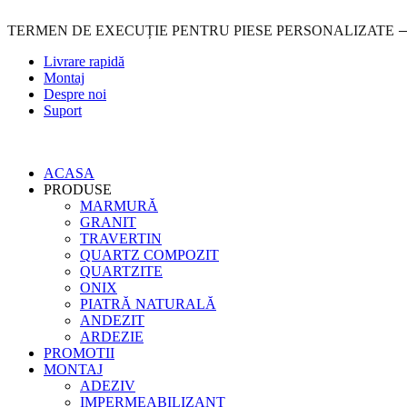
Sari
la
TERMEN DE EXECUȚIE PENTRU PIESE PERSONALIZATE ⟶ 
conținut
Livrare rapidă
Montaj
Despre noi
Suport
ACASA
PRODUSE
MARMURĂ
GRANIT
TRAVERTIN
QUARTZ COMPOZIT
QUARTZITE
ONIX
PIATRĂ NATURALĂ
ANDEZIT
ARDEZIE
PROMOTII
MONTAJ
ADEZIV
IMPERMEABILIZANT