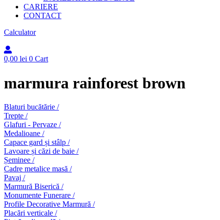
CARIERE
CONTACT
Calculator
0,00
lei
0
Cart
marmura rainforest brown
Blaturi bucătărie /
Trepte /
Glafuri - Pervaze /
Medalioane /
Capace gard și stâlp /
Lavoare și căzi de baie /
Șeminee /
Cadre metalice masă /
Pavaj /
Marmură Biserică /
Monumente Funerare /
Profile Decorative Marmură /
Placări verticale /