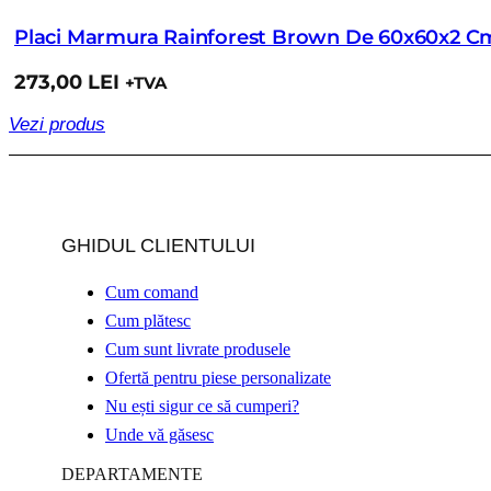
Placi Marmura Rainforest Brown De 60x60x2 Cm
273,00
LEI
+TVA
Vezi produs
GHIDUL CLIENTULUI
Cum comand
Cum plătesc
Cum sunt livrate produsele
Ofertă pentru piese personalizate
Nu ești sigur ce să cumperi?
Unde vă găsesc
DEPARTAMENTE