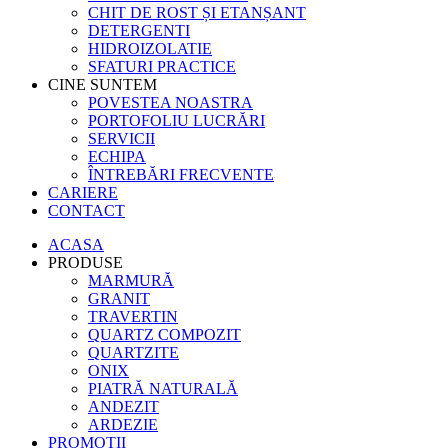
CHIT DE ROST ȘI ETANȘANT
DETERGENTI
HIDROIZOLATIE
SFATURI PRACTICE
CINE SUNTEM
POVESTEA NOASTRA
PORTOFOLIU LUCRĂRI
SERVICII
ECHIPA
ÎNTREBĂRI FRECVENTE
CARIERE
CONTACT
ACASA
PRODUSE
MARMURĂ
GRANIT
TRAVERTIN
QUARTZ COMPOZIT
QUARTZITE
ONIX
PIATRĂ NATURALĂ
ANDEZIT
ARDEZIE
PROMOTII