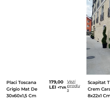
Vezi
179,00
Placi Toscana
Scapitat T
produ
LEI
+TVA
Grigio Mat De
Crem Car
s
30x60x1,5 Cm
8x22x1 C