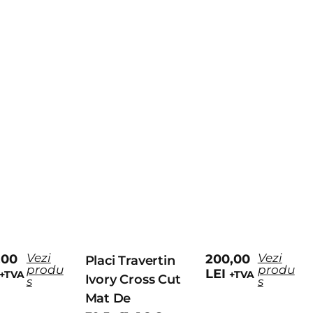
Vezi
Vezi
,00
200,00
Placi Travertin
produ
produ
LEI
+TVA
+TVA
Ivory Cross Cut
s
s
Mat De