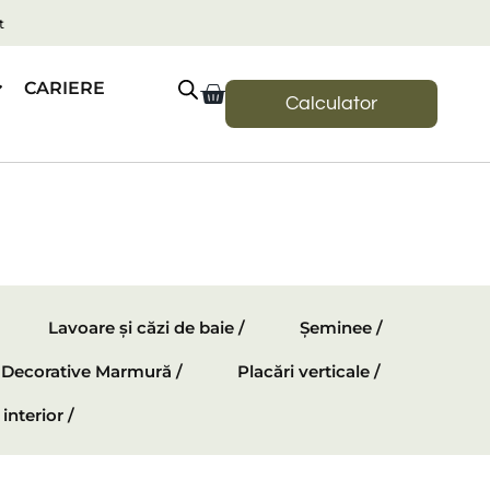
t
CARIERE
Calculator
Lavoare și căzi de baie /
Șeminee /
e Decorative Marmură /
Placări verticale /
interior /