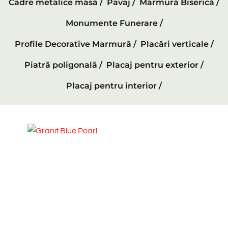
Cadre metalice masă /
Pavaj /
Marmură Biserică /
Monumente Funerare /
Profile Decorative Marmură /
Placări verticale /
Piatră poligonală /
Placaj pentru exterior /
Placaj pentru interior /