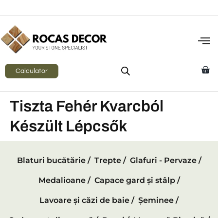
Calculator
Tiszta Fehér Kvarcból
Készült Lépcsők
Blaturi bucătărie /
Trepte /
Glafuri - Pervaze /
Medalioane /
Capace gard și stâlp /
Lavoare și căzi de baie /
Șeminee /