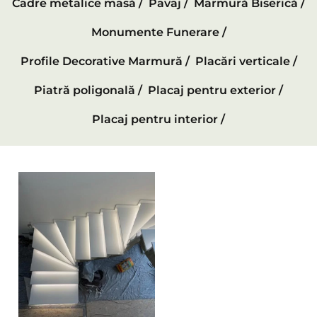
Cadre metalice masă /
Pavaj /
Marmură Biserică /
Monumente Funerare /
Profile Decorative Marmură /
Placări verticale /
Piatră poligonală /
Placaj pentru exterior /
Placaj pentru interior /