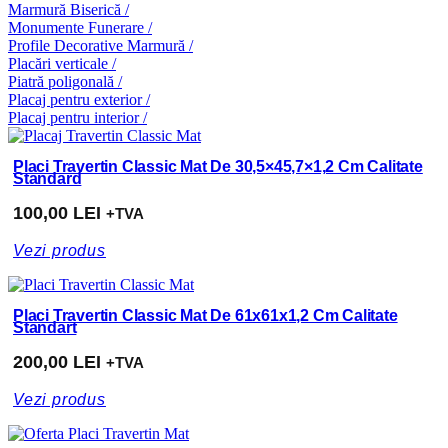
Marmură Biserică /
Monumente Funerare /
Profile Decorative Marmură /
Placări verticale /
Piatră poligonală /
Placaj pentru exterior /
Placaj pentru interior /
Placi Travertin Classic Mat De 30,5×45,7×1,2 Cm Calitate
Standard
100,00
LEI
+TVA
Vezi produs
Placi Travertin Classic Mat De 61x61x1,2 Cm Calitate
Standart
200,00
LEI
+TVA
Vezi produs