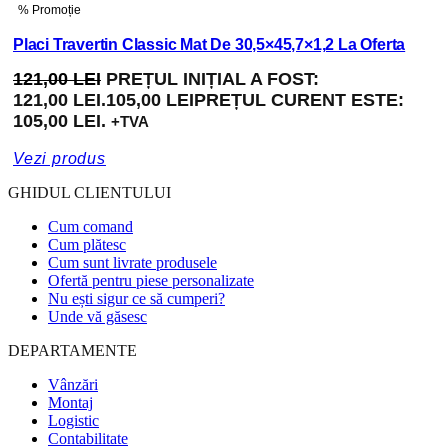
% Promoție
Placi Travertin Classic Mat De 30,5×45,7×1,2 La Oferta
121,00
LEI
PREȚUL INIȚIAL A FOST:
121,00 LEI.
105,00
LEI
PREȚUL CURENT ESTE:
105,00 LEI.
+TVA
Vezi produs
GHIDUL CLIENTULUI
Cum comand
Cum plătesc
Cum sunt livrate produsele
Ofertă pentru piese personalizate
Nu ești sigur ce să cumperi?
Unde vă găsesc
DEPARTAMENTE
Vânzări
Montaj
Logistic
Contabilitate