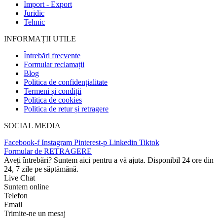
Import - Export
Juridic
Tehnic
INFORMAȚII UTILE
Întrebări frecvente
Formular reclamații
Blog
Politica de confidențialitate
Termeni și condiții
Politica de cookies
Politica de retur și retragere
SOCIAL MEDIA
Facebook-f
Instagram
Pinterest-p
Linkedin
Tiktok
Formular de RETRAGERE
Aveți întrebări? Suntem aici pentru a vă ajuta. Disponibil 24 ore din
24, 7 zile pe săptămână.
Live Chat
Suntem online
Telefon
Email
Trimite-ne un mesaj