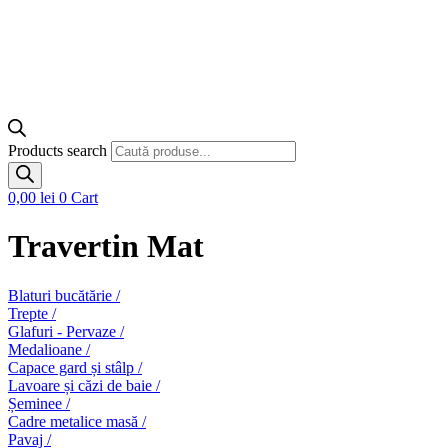
Products search
0,00
lei
0
Cart
Travertin Mat
Blaturi bucătărie /
Trepte /
Glafuri - Pervaze /
Medalioane /
Capace gard și stâlp /
Lavoare și căzi de baie /
Șeminee /
Cadre metalice masă /
Pavaj /