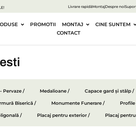
Livrare rapidă
Montaj
Despre noi
Supor
E!
ODUSE
PROMOTII
MONTAJ
CINE SUNTEM
CONTACT
esti
 - Pervaze /
Medalioane /
Capace gard și stâlp /
mură Biserică /
Monumente Funerare /
Profil
ligonală /
Placaj pentru exterior /
Placaj pentru 