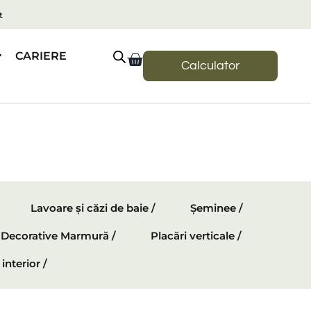
t
CARIERE
Calculator
Lavoare și căzi de baie /
Șeminee /
e Decorative Marmură /
Placări verticale /
interior /