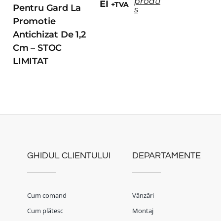
produ
EI
+TVA
Pentru Gard La
s
Promotie
Antichizat De 1,2
Cm – STOC
LIMITAT
GHIDUL CLIENTULUI
DEPARTAMENTE
Cum comand
Vânzări
Cum plătesc
Montaj